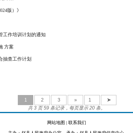
24版）》
监管工作培训计划的通知
施 方案
联合抽查工作计划
1
2
3
»
➤
共 3 页 59 条记录，每页显示 20 条。