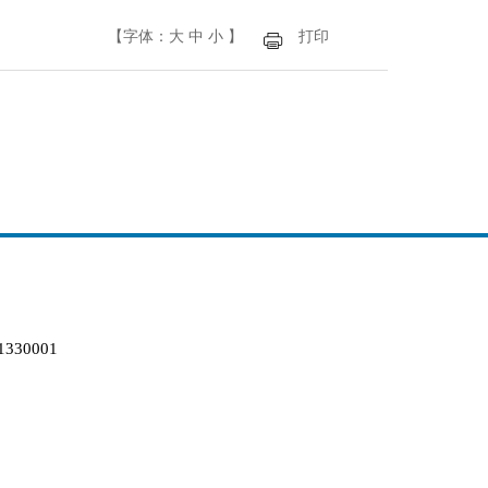
【字体：
大
中
小
】
打印