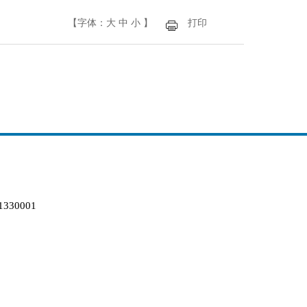
【字体：
大
中
小
】
打印