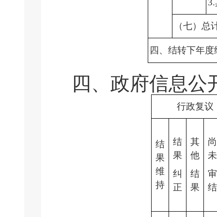
3
（七）总
四、结转下年度
四、政府信息公
行政复议
结
其
尚
结
果
他
未
果
维
纠
结
审
持
正
果
结