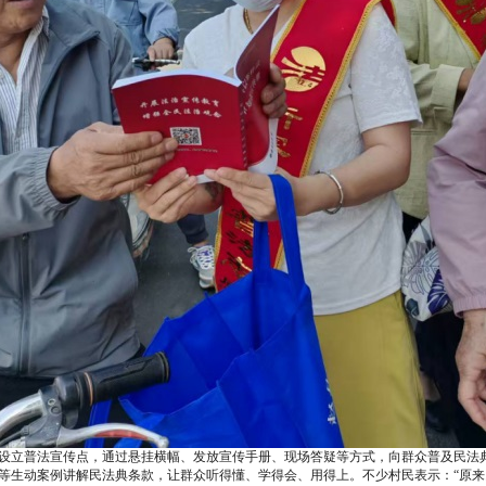
场设立普法宣传点，通过悬挂横幅、发放宣传手册、现场答疑等方式，向群众普及民法
纷”等生动案例讲解民法典条款，让群众听得懂、学得会、用得上。不少村民表示：“原来民