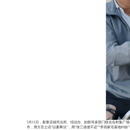
5月11日，新寨店镇司法所、综治办、妇联等多部门联合在村集广
市，用方言土话“以案释法”，用“张三借债不还”“李四家宅基地纠