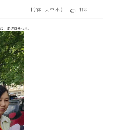
【字体：
大
中
小
】
打印
边、走进群众心里。