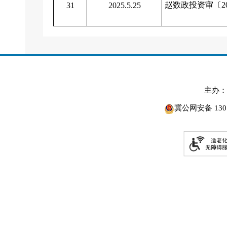
赵数政投资审〔20
31
2025.5.25