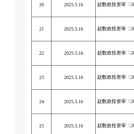
赵数政投资审〔20
20
2025.5.16
赵数政投资审〔20
21
2025.5.16
赵数政投资审〔20
22
2025.5.16
赵数政投资审〔20
23
2025.5.16
赵数政投资审〔20
24
2025.5.16
赵数政投资审〔20
25
2025.5.16