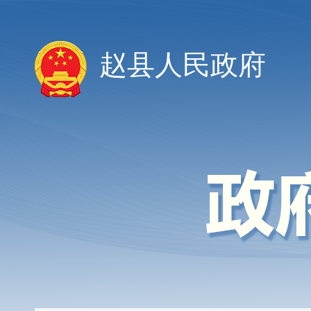
赵县人民政府