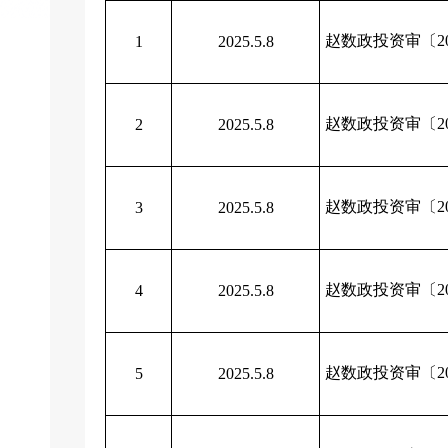
赵数政投资审〔20
1
2025.5.8
赵数政投资审〔20
2
2025.5.8
赵数政投资审〔20
3
2025.5.8
赵数政投资审〔20
4
2025.5.8
赵数政投资审〔20
5
2025.5.8