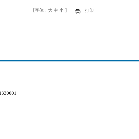
【字体：
大
中
小
】
打印